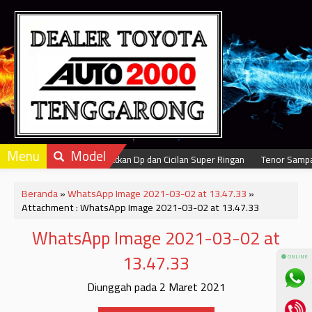
Menu
Model
Dapatkan Dp dan Cicilan Super Ringan
Tenor Sampai
Beranda
»
WhatsApp Image 2021-03-02 at 13.47.33
»
Attachment : WhatsApp Image 2021-03-02 at 13.47.33
WhatsApp Image 2021-03-02 at
13.47.33
⚫ ONLINE
Diunggah pada 2 Maret 2021