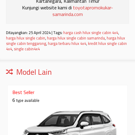
Kartanegara, Kalimantan Timur
Kunjungi website kami di
toyotapromokukar-
samarinda.com
Ditayangkan: 25 April 2024 | Tags:
harga cash hilux single cabin 4x4
,
harga hilux single cabin
,
harga hilux single cabin samarinda
,
harga hilux
single cabin tenggarong
,
harga terbaru hilux 4x4
,
kredit hilux single cabin
4x4
,
single cabin4x4
Model Lain
Best Seller
6
type available