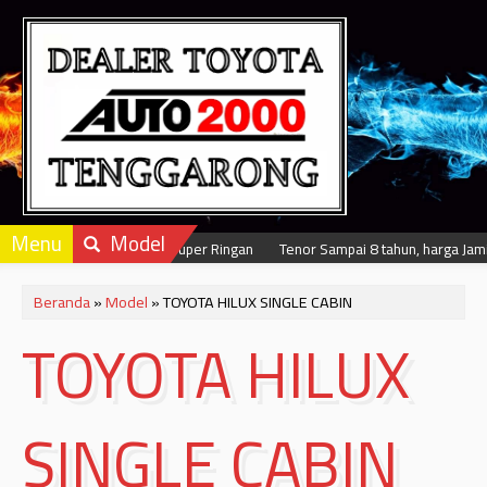
Menu
Model
Dapatkan Dp dan Cicilan Super Ringan
Tenor Sampai 8 tahun, harga Jamina
Beranda
»
Model
» TOYOTA HILUX SINGLE CABIN
TOYOTA HILUX
SINGLE CABIN