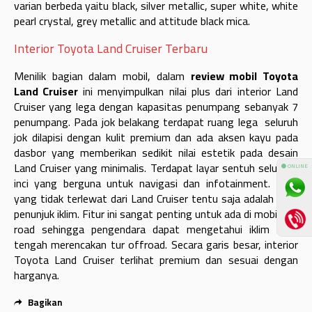
varian berbeda yaitu black, silver metallic, super white, white
pearl crystal, grey metallic and attitude black mica.
Interior Toyota Land Cruiser Terbaru
Menilik bagian dalam mobil, dalam
review mobil Toyota
Land Cruiser
ini menyimpulkan nilai plus dari interior Land
Cruiser yang lega dengan kapasitas penumpang sebanyak 7
penumpang. Pada jok belakang terdapat ruang lega seluruh
jok dilapisi dengan kulit premium dan ada aksen kayu pada
dasbor yang memberikan sedikit nilai estetik pada desain
Land Cruiser yang minimalis. Terdapat layar sentuh seluas 8
⚫ ONLINE
inci yang berguna untuk navigasi dan infotainment. Fitur
yang tidak terlewat dari Land Cruiser tentu saja adalah fitur
penunjuk iklim. Fitur ini sangat penting untuk ada di mobil off
road sehingga pengendara dapat mengetahui iklim saat
tengah merencakan tur offroad. Secara garis besar, interior
Toyota Land Cruiser terlihat premium dan sesuai dengan
harganya.
Bagikan