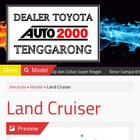
Menu
Model
Dapatkan Dp dan Cicilan Super Ringan
Tenor Sampai 8 tahu
Beranda
»
Model
» Land Cruiser
Land Cruiser
Preview