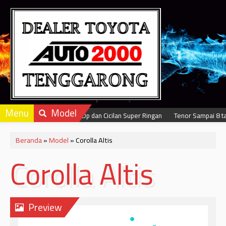
Menu
Model
Dapatkan Dp dan Cicilan Super Ringan
Tenor Sampai 8 tahu
Beranda
»
Model
» Corolla Altis
Corolla Altis
Preview