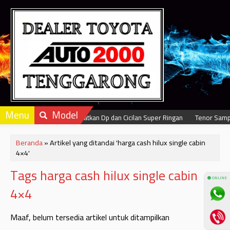
Menu
Model
Dapatkan Dp dan Cicilan Super Ringan
Tenor Sampa
Beranda
»
Artikel yang ditandai 'harga cash hilux single cabin
4×4'
Tags harga cash hilux single cabin
⚫ ONLINE
4×4
Maaf, belum tersedia artikel untuk ditampilkan