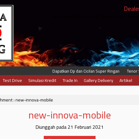
Deale
Jln. Pesut RT. 035 Kel. Timbau Kec. Ten
Dapatkan Dp dan Cicilan Super Ringan
Tenor Sam
Test Drive
Simulasi Kredit
Trade In
Gallery Delivery
Artikel
hment : new-innova-mobile
new-innova-mobile
Diunggah pada 21 Februari 2021