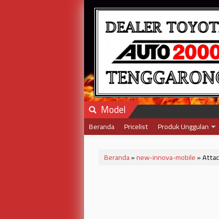
Model
Beranda
Pricelist
Produk Unggulan
Beranda
»
new-innova-mobile
» Attac