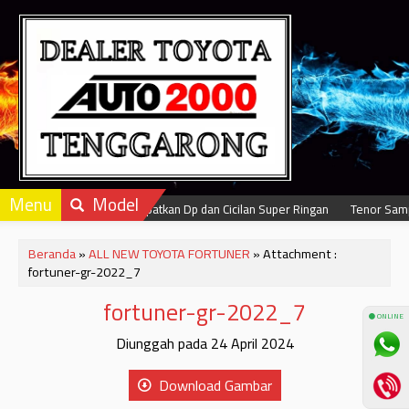
Menu
Model
Dapatkan Dp dan Cicilan Super Ringan
Tenor Samp
Beranda
»
ALL NEW TOYOTA FORTUNER
» Attachment :
fortuner-gr-2022_7
fortuner-gr-2022_7
⚫ ONLINE
Diunggah pada 24 April 2024
Download Gambar