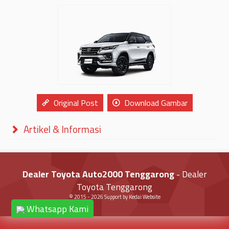
Original Post
Download Gambar
Artikel & Informasi
Dealer Toyota Auto2000 Tenggarong
- Dealer
Toyota Tenggarong
© 2015 -
2026
Support by
Kedai Website
Whatsapp Kami