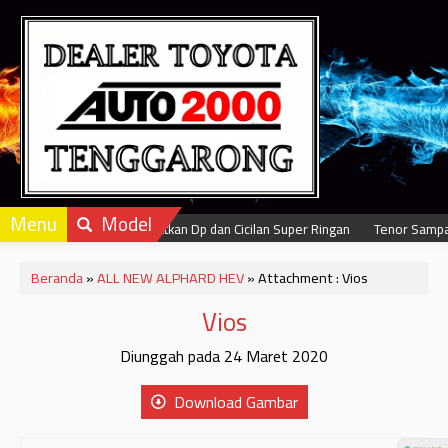
Menu
Model
Dapatkan Dp dan Cicilan Super Ringan
Tenor Sampai
Beranda
»
ALL NEW ALPHARD HEV
» Attachment : Vios
Vios
Diunggah pada 24 Maret 2020
Download Gambar