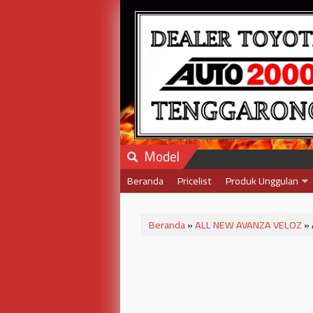
Model
Beranda
Pricelist
Produk Unggulan
Beranda
»
ALL NEW AVANZA VELOZ
» 