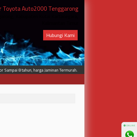
r Toyota Auto2000 Tenggarong
ggarong, Kabupaten Kutai Kartanegara,
Kalimantan Timur
Hubungi Kami
Sampai 8 tahun, harga Jaminan Termurah.
Proses Kredit cepat, Melayani hi
⚫ ONLINE