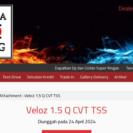
Deale
Jln. Pesut RT. 035 Kel. Timbau Kec. Ten
Dapatkan Dp dan Cicilan Super Ringan
Tenor 
Test Drive
Simulasi Kredit
Trade In
Gallery Delivery
Artikel
Attachment : Veloz 1.5 Q CVT TSS
Veloz 1.5 Q CVT TSS
Diunggah pada 24 April 2024