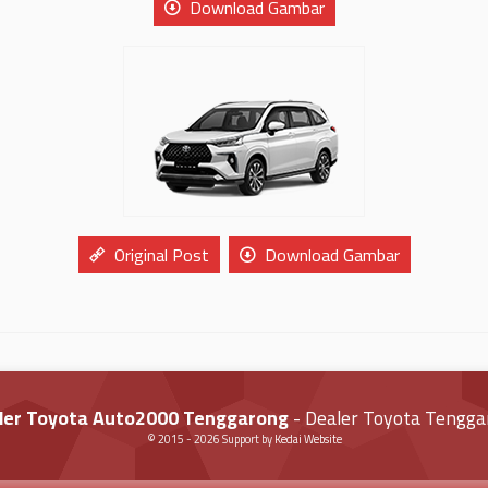
Download Gambar
Original Post
Download Gambar
ler Toyota Auto2000 Tenggarong
- Dealer Toyota Tengga
© 2015 -
2026
Support by
Kedai Website