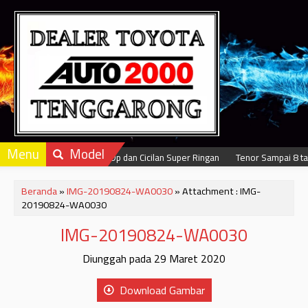
Menu
Model
Dapatkan Dp dan Cicilan Super Ringan
Tenor Sampai 8 tah
Beranda
»
IMG-20190824-WA0030
» Attachment : IMG-
20190824-WA0030
IMG-20190824-WA0030
Diunggah pada 29 Maret 2020
Download Gambar