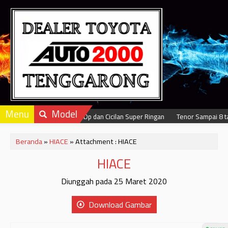
Menu
Model
Dapatkan Dp dan Cicilan Super Ringan
Tenor Sampai 8 ta
Beranda
»
HIACE
» Attachment : HIACE
HIACE
Diunggah pada 25 Maret 2020
Download Gambar