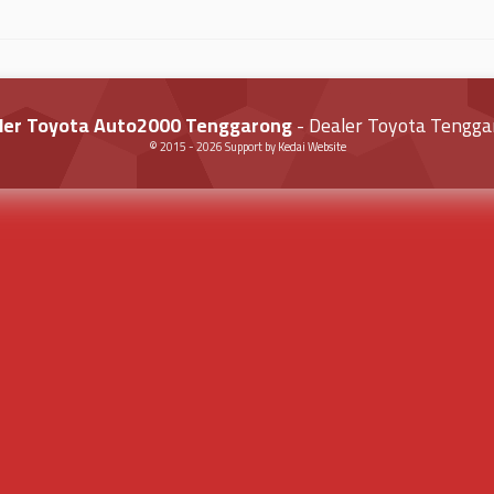
ler Toyota Auto2000 Tenggarong
- Dealer Toyota Tengga
© 2015 -
2026
Support by
Kedai Website