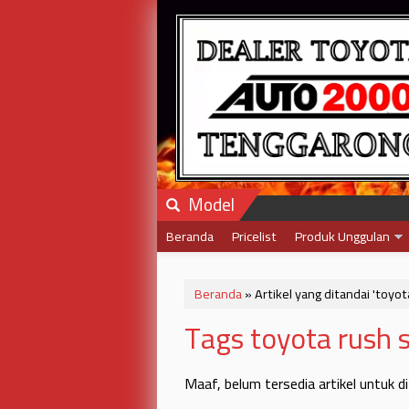
Model
Beranda
Pricelist
Produk Unggulan
Beranda
»
Artikel yang ditandai 'toyo
Tags toyota rush 
Maaf, belum tersedia artikel untuk d