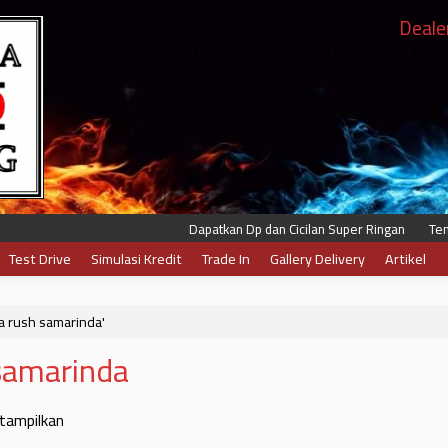
Deale
Jln. Pesut RT. 035 Kel. Timbau Kec. Ten
Dapatkan Dp dan Cicilan Super Ringan
Tenor
Test Drive
Simulasi Kredit
Trade In
Gallery Delivery
Artikel
ta rush samarinda'
samarinda
itampilkan