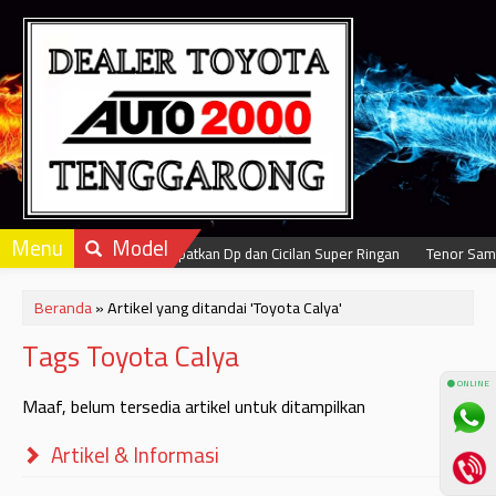
Menu
Model
Dapatkan Dp dan Cicilan Super Ringan
Tenor Samp
Beranda
»
Artikel yang ditandai 'Toyota Calya'
Tags Toyota Calya
⚫ ONLINE
Maaf, belum tersedia artikel untuk ditampilkan
Artikel & Informasi