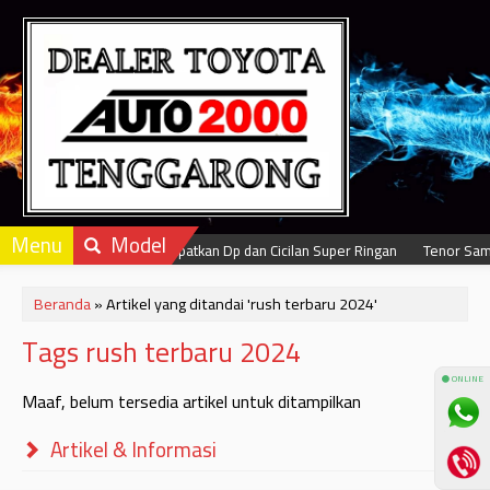
Menu
Model
Dapatkan Dp dan Cicilan Super Ringan
Tenor Samp
Beranda
»
Artikel yang ditandai 'rush terbaru 2024'
Tags rush terbaru 2024
⚫ ONLINE
Maaf, belum tersedia artikel untuk ditampilkan
Artikel & Informasi