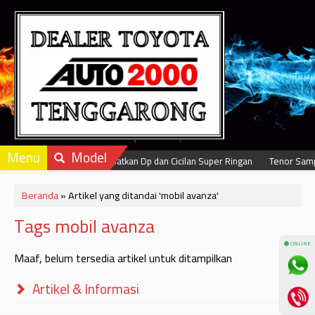
Menu
Model
Dapatkan Dp dan Cicilan Super Ringan
Tenor Sampa
Beranda
»
Artikel yang ditandai 'mobil avanza'
Tags mobil avanza
⚫ ONLINE
Maaf, belum tersedia artikel untuk ditampilkan
Artikel & Informasi