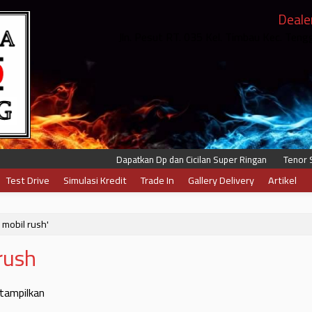
Deale
Jln. Pesut RT. 035 Kel. Timbau Kec. Ten
Dapatkan Dp dan Cicilan Super Ringan
Tenor Sam
Test Drive
Simulasi Kredit
Trade In
Gallery Delivery
Artikel
t mobil rush'
rush
itampilkan