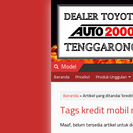
Model
Beranda
Pricelist
Produk Unggulan
Beranda
»
Artikel yang ditandai 'kredi
Tags kredit mobil 
Maaf, belum tersedia artikel untuk d