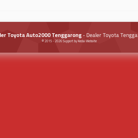
ler Toyota Auto2000 Tenggarong
- Dealer Toyota Tengga
© 2015 -
2026
Support by
Kedai Website