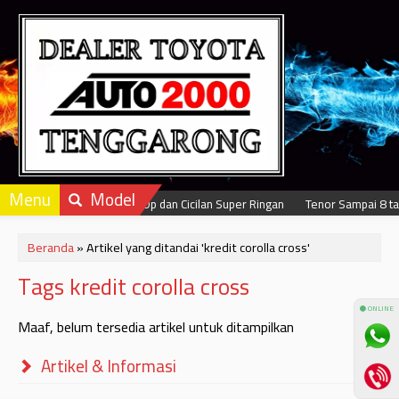
Menu
Model
Dapatkan Dp dan Cicilan Super Ringan
Tenor Sampai 8 ta
Beranda
»
Artikel yang ditandai 'kredit corolla cross'
Tags kredit corolla cross
⚫ ONLINE
Maaf, belum tersedia artikel untuk ditampilkan
Artikel & Informasi