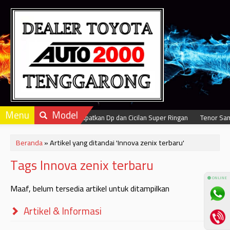
Menu
Model
Dapatkan Dp dan Cicilan Super Ringan
Tenor Samp
Beranda
»
Artikel yang ditandai 'Innova zenix terbaru'
Tags Innova zenix terbaru
⚫ ONLINE
Maaf, belum tersedia artikel untuk ditampilkan
Artikel & Informasi