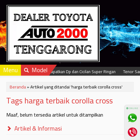
Menu
Model
Dapatkan Dp dan Cicilan Super Ringan
Tenor Sam
Beranda
»
Artikel yang ditandai 'harga terbaik corolla cross'
Tags harga terbaik corolla cross
⚫ ONLINE
Maaf, belum tersedia artikel untuk ditampilkan
Artikel & Informasi