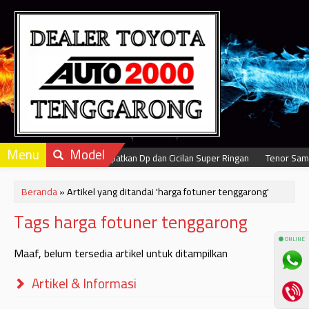
Menu
Model
Dapatkan Dp dan Cicilan Super Ringan
Tenor Samp
Beranda
»
Artikel yang ditandai 'harga fotuner tenggarong'
Tags harga fotuner tenggarong
⚫ ONLINE
Maaf, belum tersedia artikel untuk ditampilkan
Artikel & Informasi