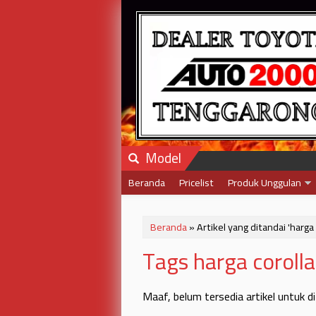
Model
Beranda
Pricelist
Produk Unggulan
Beranda
»
Artikel yang ditandai 'harga 
Tags harga corolla
Maaf, belum tersedia artikel untuk d