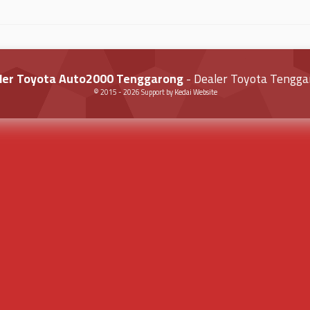
ler Toyota Auto2000 Tenggarong
- Dealer Toyota Tengga
© 2015 -
2026
Support by
Kedai Website