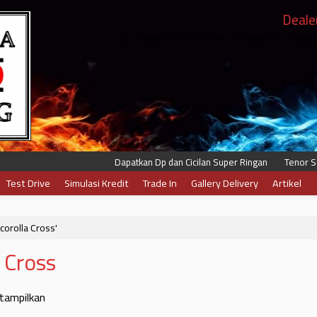
Deale
Jln. Pesut RT. 035 Kel. Timbau Kec. Ten
Dapatkan Dp dan Cicilan Super Ringan
Tenor Samp
Test Drive
Simulasi Kredit
Trade In
Gallery Delivery
Artikel
corolla Cross'
 Cross
itampilkan