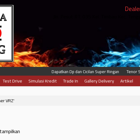
Deale
Jln. Pesut RT. 035 Kel. Timbau Kec. Ten
Dapatkan Dp dan Cicilan Super Ringan
Tenor Sam
Test Drive
Simulasi Kredit
Trade In
Gallery Delivery
Artikel
ner VRZ'
itampilkan