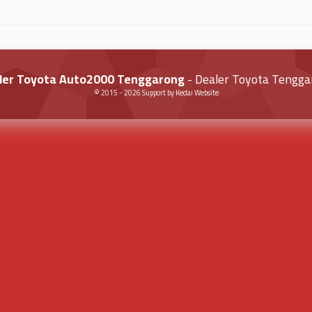
ler Toyota Auto2000 Tenggarong
- Dealer Toyota Tengga
© 2015 -
2026
Support by
Kedai Website