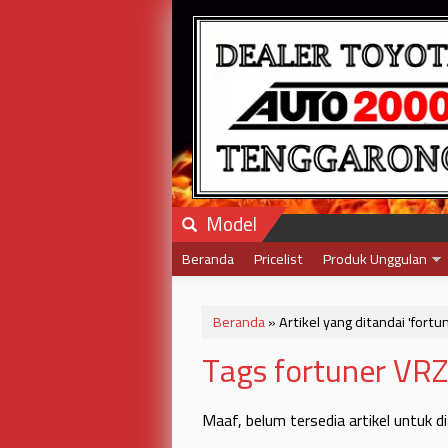
Model
Beranda
Pricelist
Produk Unggulan
Beranda
»
Artikel yang ditandai 'fortu
Tags fortuner VRZ
Maaf, belum tersedia artikel untuk d