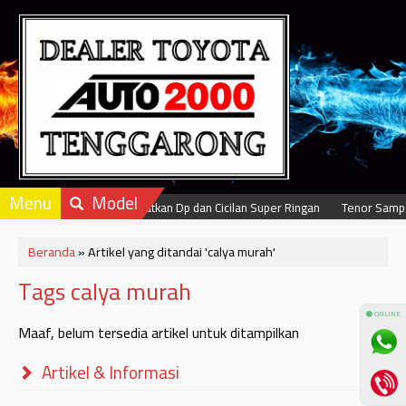
Menu
Model
Dapatkan Dp dan Cicilan Super Ringan
Tenor Sampai
Beranda
»
Artikel yang ditandai 'calya murah'
Tags calya murah
⚫ ONLINE
Maaf, belum tersedia artikel untuk ditampilkan
Artikel & Informasi